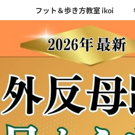
コ
ナ
フット＆歩き方教室 ikoi
ン
ビ
テ
ゲ
ン
ー
ツ
シ
へ
ョ
ス
ン
キ
に
ッ
移
プ
動