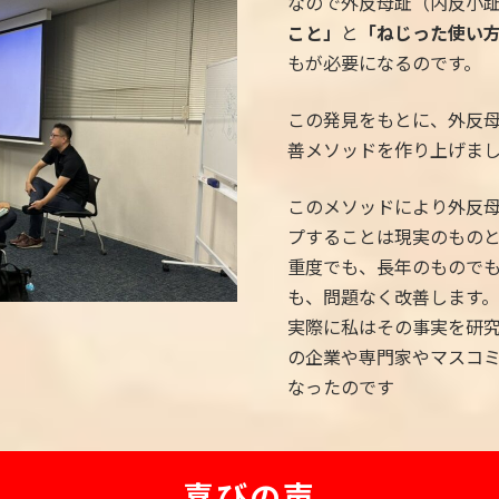
なので外反母趾（内反小
こと」
と
「ねじった使い
もが必要になるのです。
この発見をもとに、外反
善メソッドを作り上げま
このメソッドにより外反
プすることは現実のもの
重度でも、長年のもので
も、問題なく改善します
実際に私はその事実を研
の企業や専門家やマスコ
なったのです
喜びの声