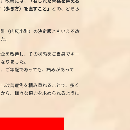
趾）改善には、
「ねじれた骨格を整える
方（歩き方）を直すこと」
との、どちら
母趾（内反小趾）の決定版ともいえる改
した。
母趾を改善し、その状態をご自身でキー
となりました。
も、ご年配であっても、痛みがあって
。
究し改善症例を積み重ねることで、多く
ミから、様々な協力を求められるように